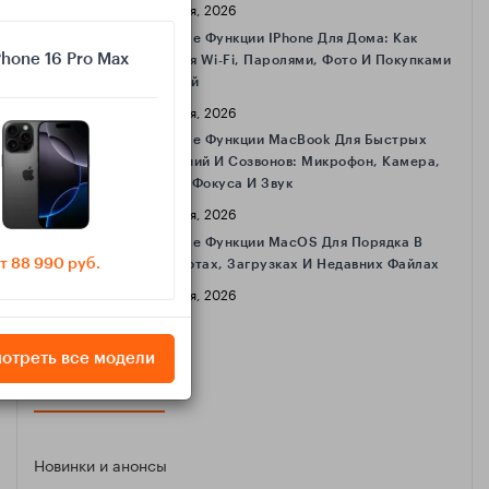
16 Апреля, 2026
Полезные Функции IPhone Для Дома: Как
Phone 16 Pro Max
Делиться Wi‑Fi, Паролями, Фото И Покупками
С Семьёй
16 Апреля, 2026
Полезные Функции MacBook Для Быстрых
Совещаний И Созвонов: Микрофон, Камера,
Режимы Фокуса И Звук
16 Апреля, 2026
Полезные Функции MacOS Для Порядка В
т 88 990 руб.
Скриншотах, Загрузках И Недавних Файлах
16 Апреля, 2026
отреть все модели
КАТЕГОРИИ
Новинки и анонсы