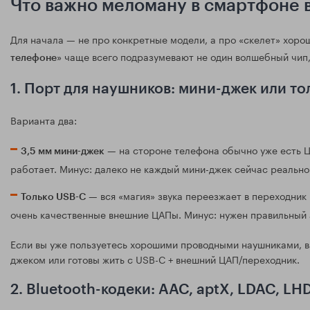
Что важно меломану в смартфоне в
Для начала — не про конкретные модели, а про «скелет» хорош
» чаще всего подразумевают не один волшебный чип
телефоне
1. Порт для наушников: мини-джек или то
Варианта два:
— на стороне телефона обычно уже есть Ц
3,5 мм мини-джек
работает. Минус: далеко не каждый мини-джек сейчас реально
— вся «магия» звука переезжает в переходник
Только USB-C
очень качественные внешние ЦАПы. Минус: нужен правильный а
Если вы уже пользуетесь хорошими проводными наушниками, в
джеком или готовы жить с USB-C + внешний ЦАП/переходник.
2. Bluetooth-кодеки: AAC, aptX, LDAC, LH