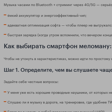
Музыка часами по Bluetooth + стриминг через 4G/5G — серьёз
ёмкий аккумулятор и энергоэффективный чип;
адекватная оптимизация софта — чтобы плеер не выгружался
быстрая зарядка (когда утром вспомнили, что вечером конце
Как выбирать смартфон меломану:
Чтобы не утонуть в характеристиках, можно идти по простом
Шаг 1. Определите, чем вы слушаете чаще
Задайте себе честные вопросы:
У меня уже есть хорошие проводные наушники, от которых не
Слушаю ли я музыку в дороге, на тренировке, где удобнее T
Готов ли я носить с собой переходник или внешний ЦАП?