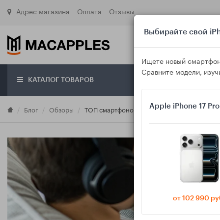
Адрес магазина
Оплата
Отзывы
Выбирайте свой iPh
Ищете новый смартфон
Сравните модели, изуч
КАТАЛОГ ТОВАРОВ
О маг
Apple iPhone 17 Pr
Блог
Обзоры
ТОП смартфонов 2025 для музыки в наушни
от 102 990 ру