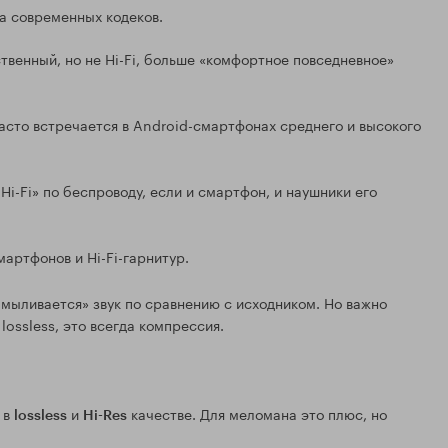
а современных кодеков.
твенный, но не Hi-Fi, больше «комфортное повседневное»
сто встречается в Android-смартфонах среднего и высокого
Hi-Fi» по беспроводу, если и смартфон, и наушники его
артфонов и Hi-Fi-гарнитур.
мыливается» звук по сравнению с исходником. Но важно
lossless, это всегда компрессия.
 в
и
качестве. Для меломана это плюс, но
lossless
Hi-Res