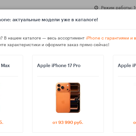
Режим работы: 1
one: актуальные модели уже в каталоге!
? В нашем каталоге — весь ассортимент
iPhone с гарантиями и
ите характеристики и оформите заказ прямо сейчас!
азине
Гарантия
Доставка
o Max
Apple iPhone 17 Pro
Apple i
ках: что выбрать меломану в пределах бюджета
б.
от 93 990 руб.
о