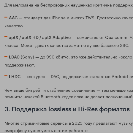
Для меломана на беспроводных наушниках критична поддержк
— стандарт для iPhone и многих TWS. Достаточно качес
AAC
качество.
— семейство от Qualcomm. Ча
aptX / aptX HD / aptX Adaptive
класса. Может давать качество заметно лучше базового SBC.
(Sony) — до 990 кбит/с, это уже действительно «около 
LDAC
поддерживают.
— конкурент LDAC, поддерживается частью Android-см
LHDC
Чем выше битрейт и стабильнее соединение — тем меньше «за
помнить: никакой Bluetooth-кодек пока не делает полноценный 
3. Поддержка lossless и Hi-Res форматов
Многие стриминговые сервисы в 2025 году предлагают музыку
смартфону нужно уметь с этим работать: