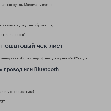
ная нагрузка. Меломану важно:
 из памяти, звук не обрывался;
рт или дорога).
 пошаговый чек-лист
у сценарию выбора
года.
смартфона для музыки 2025
: провод или Bluetooth
 хочу отказываться?
WS?