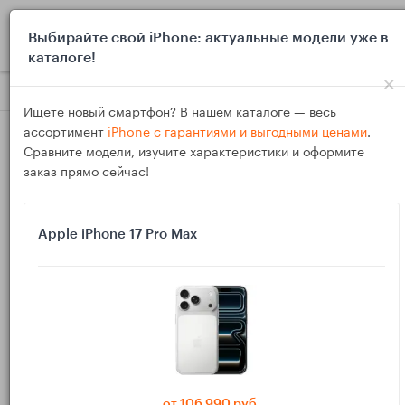
0
Выбирайте свой iPhone: актуальные модели уже в
каталоге!
×
Блог
Обзоры
Смартфоны с лучшей работой GPS в 2025: в
Ищете новый смартфон? В нашем каталоге — весь
ассортимент
iPhone с гарантиями и выгодными ценами
.
Сравните модели, изучите характеристики и оформите
заказ прямо сейчас!
Apple iPhone 17 Pro Max
13
Дек
28701
Василий
Смартфоны с лучшей работой GPS в 2025:
выбор для дачи, города и трассы
Если телефон вечно «теряет» вас на карте, неправильно
показывает поворот или путается между дорогой и
от 106 990 руб.