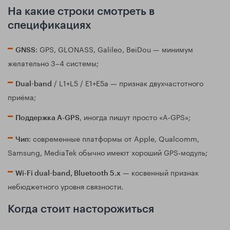
На какие строки смотреть в
спецификациях
: GPS, GLONASS, Galileo, BeiDou — минимум
GNSS
желательно 3–4 системы;
/ L1+L5 / E1+E5a — признак двухчастотного
Dual-band
приёма;
, иногда пишут просто «A‑GPS»;
Поддержка A‑GPS
: современные платформы от Apple, Qualcomm,
Чип
Samsung, MediaTek обычно имеют хороший GPS‑модуль;
— косвенный признак
Wi‑Fi dual-band, Bluetooth 5.x
небюджетного уровня связности.
Когда стоит насторожиться