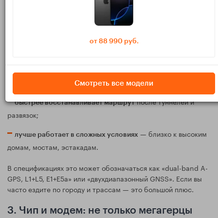
чаще поддерживают
. Это когда телефон
двухчастотный GPS
одновременно принимает сигнал сразу на двух частотах
(например, L1 и L5).
от 88 990 руб.
Плюсы двухчастотной навигации:
— меньше
более точное позиционирование в городе
«залипаний» на соседней улице;
Смотреть все модели
после туннелей и
быстрее восстанавливает маршрут
развязок;
— близко к высоким
лучше работает в сложных условиях
домам, мостам, эстакадам.
В спецификациях это может обозначаться как «dual-band A-
GPS, L1+L5, E1+E5a» или «двухдиапазонный GNSS». Если вы
часто ездите по городу и трассам — это большой плюс.
3. Чип и модем: не только мегагерцы