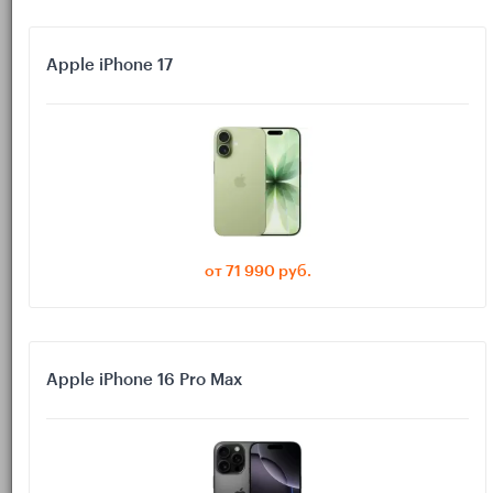
но разблокировки не происходит.
Быстрая проверка за 2 минуты:
Apple iPhone 17
что чаще всего мешает
(оба должны быть
На Mac включены и Wi‑Fi, и Bluetooth
активны).
(лучше проверить в
На iPhone включён Bluetooth
настройках, а не только в «шторке»).
(с код-паролем).
Apple Watch на руке и разблокированы
от 71 990 руб.
(без него
На Mac включён пароль входа
авторазблокировка обычно недоступна).
на Mac и iPhone/Watch, и включена
Один Apple ID
двухфакторная аутентификация.
Apple iPhone 16 Pro Max
Если на Mac выключен Wi‑Fi, но вы «всё равно
в интернете по кабелю», авторазблокировка