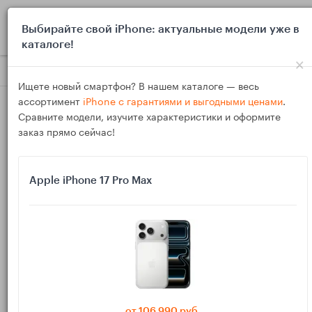
0
Выбирайте свой iPhone: актуальные модели уже в
каталоге!
×
Блог
Инструкции
iPhone не видит Apple Watch для разбл
Ищете новый смартфон? В нашем каталоге — весь
ассортимент
iPhone с гарантиями и выгодными ценами
.
Сравните модели, изучите характеристики и оформите
заказ прямо сейчас!
Apple iPhone 17 Pro Max
21
Янв
636
Василий
iPhone не видит Apple Watch для
разблокировки Mac: как включить и что
мешает
от 106 990 руб.