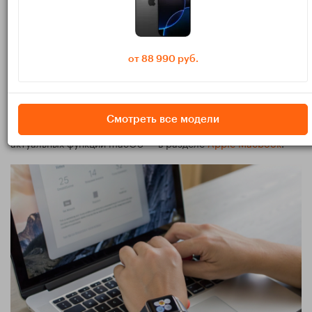
часто не запускается. Для этой функции Wi‑Fi
— не про скорость, а про условия
безопасности и работу Continuity.
от 88 990 руб.
Если у вас ещё нет часов или вы подбираете модель под
свои задачи, удобнее сразу смотреть актуальные варианты
Смотреть все модели
в каталоге
Apple Watch
. А для ноутбука с поддержкой
актуальных функций macOS — в разделе
Apple Macbook
.