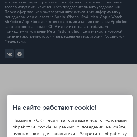
технические характеристики, спецификации и комплект поставки
товара могут быть изменены без предварительного уведомления.
Перед оформлением заказа уточняйте актуальную информацию у
менеджера. Apple, логотип Apple, iPhone, iPad, Mac, Apple Watch,
AirPods и App Store являются товарными знаками компании Apple Inc.,
зарегистрированными в США и других странах. Instagram
принадлежит компании Meta Platforms Inc., деятельность которой
признана экстремистской и запрещена на территории Российской
Федерации.
На сайте работают cookie!
Нажмите «ОК», если вы соглашаетесь с условиями
обработки cookie
и данных о поведении на сайте,
нужных нам для аналитики. Запретить обработку