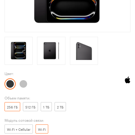
Цвет:
Объем памяти:
256 ГБ
512 ГБ
1 ТБ
2 ТБ
Модуль сотовой связи:
Wi-Fi + Cellular
Wi-Fi