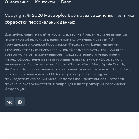
О магазине
Контакты
Блог
Copyright © 2026
Macapples
Все права защинены.
Политика
обработки персональных данных
Вся информация на сайте носит справочный характер и не является
публичной офертой, определяемой положениями статьи 437
Гражданского кодекса Российской Федерации. Цены, наличие,
технические характеристики, спецификации и комплект поставки
товара могут быть изменены без предварительного уведомления.
Перед оформлением заказа уточняйте актуальную информацию у
менеджера. Apple, логотип Apple, iPhone, iPad, Mac, Apple Watch,
AirPods и App Store являются товарными знаками компании Apple Inc.,
зарегистрированными в США и других странах. Instagram
принадлежит компании Meta Platforms Inc., деятельность которой
признана экстремистской и запрещена на территории Российской
Федерации.