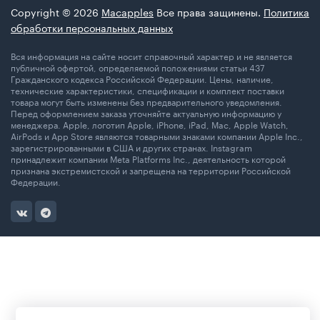
Copyright © 2026
Macapples
Все права защинены.
Политика
обработки персональных данных
Вся информация на сайте носит справочный характер и не является
публичной офертой, определяемой положениями статьи 437
Гражданского кодекса Российской Федерации. Цены, наличие,
технические характеристики, спецификации и комплект поставки
товара могут быть изменены без предварительного уведомления.
Перед оформлением заказа уточняйте актуальную информацию у
менеджера. Apple, логотип Apple, iPhone, iPad, Mac, Apple Watch,
AirPods и App Store являются товарными знаками компании Apple Inc.,
зарегистрированными в США и других странах. Instagram
принадлежит компании Meta Platforms Inc., деятельность которой
признана экстремистской и запрещена на территории Российской
Федерации.