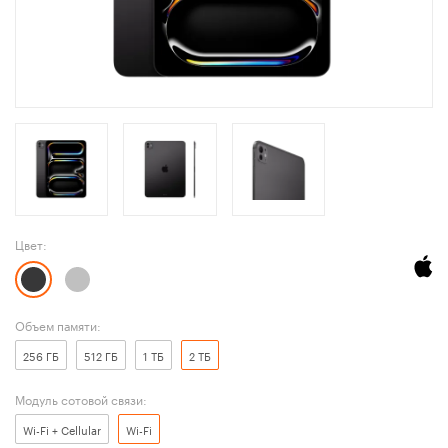
Цвет:
Объем памяти:
256 ГБ
512 ГБ
1 ТБ
2 ТБ
Модуль сотовой связи:
Wi-Fi + Cellular
Wi-Fi