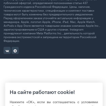
публичной офертой, определяемой положениями статьи 437
Гражданского кодекса Российской Федерации. Цены, наличие,
технические характеристики, спецификации и комплект поставки
товара могут быть изменены без предварительного уведомления.
Перед оформлением заказа уточняйте актуальную информацию у
менеджера. Apple, логотип Apple, iPhone, iPad, Mac, Apple Watch,
AirPods и App Store являются товарными знаками компании Apple Inc.,
зарегистрированными в США и других странах. Instagram
принадлежит компании Meta Platforms Inc., деятельность которой
признана экстремистской и запрещена на территории Российской
Федерации.
На сайте работают cookie!
Нажмите «ОК», если вы соглашаетесь с условиями