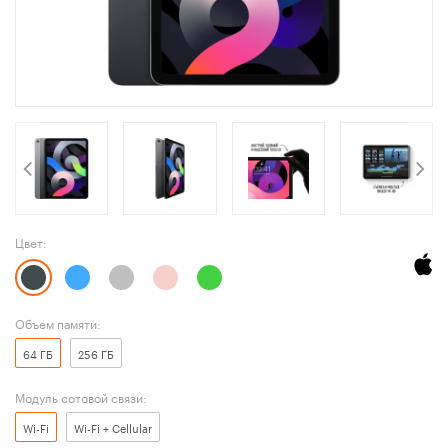
Цвет:
Объем памяти:
64 ГБ
256 ГБ
Модуль сотовой связи:
Wi-Fi
Wi-Fi + Cellular