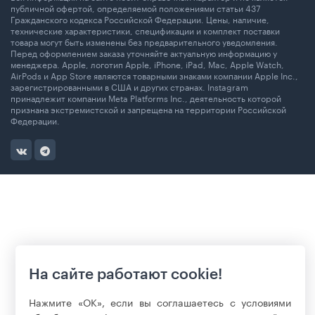
публичной офертой, определяемой положениями статьи 437
Гражданского кодекса Российской Федерации. Цены, наличие,
технические характеристики, спецификации и комплект поставки
товара могут быть изменены без предварительного уведомления.
Перед оформлением заказа уточняйте актуальную информацию у
менеджера. Apple, логотип Apple, iPhone, iPad, Mac, Apple Watch,
AirPods и App Store являются товарными знаками компании Apple Inc.,
зарегистрированными в США и других странах. Instagram
принадлежит компании Meta Platforms Inc., деятельность которой
признана экстремистской и запрещена на территории Российской
Федерации.
На сайте работают cookie!
Нажмите «ОК», если вы соглашаетесь с условиями