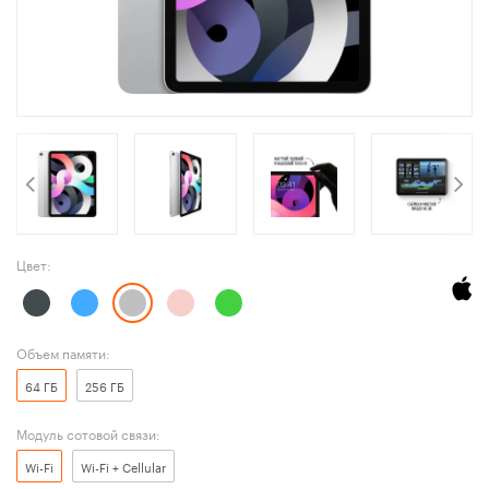
Цвет:
Объем памяти:
64 ГБ
256 ГБ
Модуль сотовой связи:
Wi-Fi
Wi-Fi + Cellular