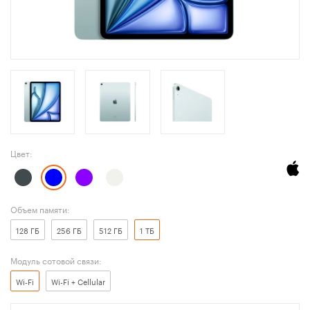
Цвет:
Объем памяти:
128 ГБ
256 ГБ
512 ГБ
1 ТБ
Модуль сотовой связи:
Wi-Fi
Wi-Fi + Cellular