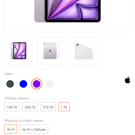
Цвет:
Объем памяти:
128 ГБ
256 ГБ
512 ГБ
1 ТБ
Модуль сотовой связи:
Wi-Fi
Wi-Fi + Cellular