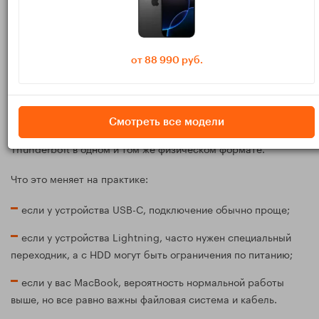
одинаковы. Сначала нужно понять, какой у вас порт и как
именно вы хотите использовать внешний диск.
Проверьте разъем на своем устройстве
от 88 990 руб.
Первый шаг — посмотреть, какой разъем у устройства
Apple. У части iPhone это USB-C, у более ранних моделей —
Lightning. У iPad в зависимости от модели тоже может быть
Смотреть все модели
USB-C или Lightning. У MacBook почти всегда это USB-C или
Thunderbolt в одном и том же физическом формате.
Что это меняет на практике:
если у устройства USB-C, подключение обычно проще;
если у устройства Lightning, часто нужен специальный
переходник, а с HDD могут быть ограничения по питанию;
если у вас MacBook, вероятность нормальной работы
выше, но все равно важны файловая система и кабель.