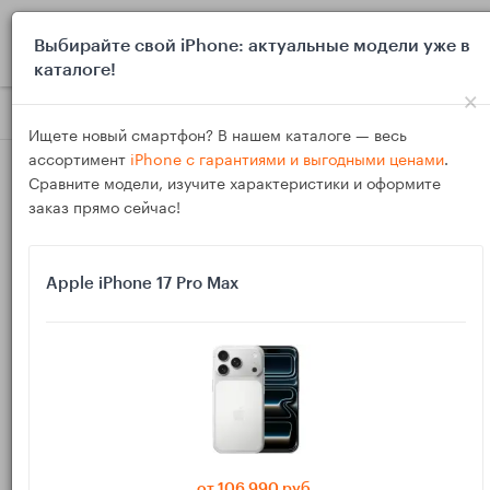
0
Выбирайте свой iPhone: актуальные модели уже в
каталоге!
×
Блог
Выбор и покупка
Как проверить перед покупкой, п
Ищете новый смартфон? В нашем каталоге — весь
ассортимент
iPhone с гарантиями и выгодными ценами
.
Сравните модели, изучите характеристики и оформите
заказ прямо сейчас!
Apple iPhone 17 Pro Max
24
Мар
1095
Василий
Как проверить перед покупкой, поддерживает
ли iPhone, iPad или MacBook работу с
внешним жестким диском HDD
от 106 990 руб.