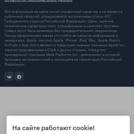
Вся информация на сайте носит справочный характер и не является
публичной офертой, определяемой положениями статьи 437
Гражданского кодекса Российской Федерации. Цены, наличие,
технические характеристики, спецификации и комплект поставки
товара могут быть изменены без предварительного уведомления.
Перед оформлением заказа уточняйте актуальную информацию у
менеджера. Apple, логотип Apple, iPhone, iPad, Mac, Apple Watch,
AirPods и App Store являются товарными знаками компании Apple Inc.,
зарегистрированными в США и других странах. Instagram
принадлежит компании Meta Platforms Inc., деятельность которой
признана экстремистской и запрещена на территории Российской
Федерации.
На сайте работают cookie!