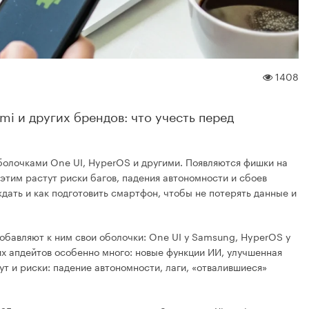
Apple iPhone 17
Apple i
1408
i и других брендов: что учесть перед
болочками One UI, HyperOS и другими. Появляются фишки на
б.
от 71 990 руб.
о
этим растут риски багов, падения автономности и сбоев
ждать и как подготовить смартфон, чтобы не потерять данные и
См
обавляют к ним свои оболочки: One UI у Samsung, HyperOS у
ких апдейтов особенно много: новые функции ИИ, улучшенная
т и риски: падение автономности, лаги, «отвалившиеся»