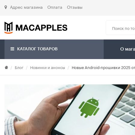
Адрес магазина
Оплата
Отзывы
Выбирайте свой iPh
Ищете новый смартфон
Сравните модели, изуч
КАТАЛОГ ТОВАРОВ
О маг
Apple iPhone 17 Pr
Блог
Новинки и анонсы
Новые Android‑прошивки 2025 от
от 98 990 ру