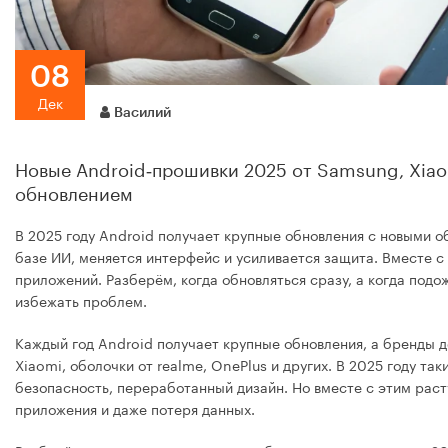
Apple iPhone Air
08
Дек
Василий
Новые Android‑прошивки 2025 от Samsung, Xiaom
обновлением
В 2025 году Android получает крупные обновления с новыми о
от 72 990 ру
базе ИИ, меняется интерфейс и усиливается защита. Вместе с 
приложений. Разберём, когда обновляться сразу, а когда подо
избежать проблем.
Каждый год Android получает крупные обновления, а бренды д
Xiaomi, оболочки от realme, OnePlus и других. В 2025 году та
безопасность, переработанный дизайн. Но вместе с этим расту
приложения и даже потеря данных.