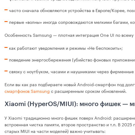
часто сначала обновляются устройства в Европе/Корее, позж
первые «волны» иногда сопровождаются мелкими багами, ко
Особенность Samsung — плотная интеграция One UI по всему 
как работают уведомления и режимы «Не беспокоить»;
поведение энергосбережения (убийство фоновых приложени
связку с ноутбуком, часами и наушниками через фирменные
Если вы как раз подбираете новый Android‑смартфон под долг
смартфонов Samsung
с расширенным сроком обновлений.
Xiaomi (HyperOS/MIUI): много фишек — 
У Xiaomi традиционно много фишек поверх Android: расширен
встроенная чистка памяти, второе пространство и т.п. В 2025
старых MIUI на части моделей) важно учитывать: