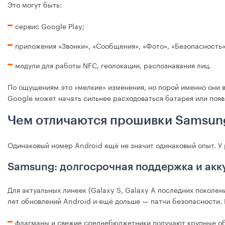
Это могут быть:
сервис Google Play;
приложения «Звонки», «Сообщения», «Фото», «Безопасность»
модули для работы NFC, геолокации, распознавания лиц.
По ощущениям это «мелкие» изменения, но порой именно они 
Google может начать сильнее расходоваться батарея или поя
Чем отличаются прошивки Samsung
Одинаковый номер Android ещё не значит одинаковый опыт. У
Samsung: долгосрочная поддержка и акк
Для актуальных линеек (Galaxy S, Galaxy A последних поколе
лет обновлений Android и ещё дольше — патчи безопасности. В
флагманы и свежие среднебюджетники получают крупные об