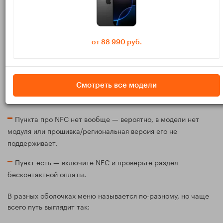
Шаг 1. Проверяем, что NFC есть и
он включается
от 88 990 руб.
Быстрее всего — через поиск в
настройках
Откройте
и в строке поиска введите
.
Смотреть все модели
Настройки
NFC
Дальше возможны варианты:
Пункта про NFC нет вообще — вероятно, в модели нет
модуля или прошивка/региональная версия его не
поддерживает.
Пункт есть — включите NFC и проверьте раздел
бесконтактной оплаты.
В разных оболочках меню называется по-разному, но чаще
всего путь выглядит так: