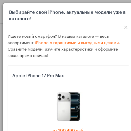
0
Выбирайте свой iPhone: актуальные модели уже в
каталоге!
×
Блог
Выбор и покупка
Как быстро проверить работу NFC 
Ищете новый смартфон? В нашем каталоге — весь
ассортимент
iPhone с гарантиями и выгодными ценами
.
Сравните модели, изучите характеристики и оформите
заказ прямо сейчас!
Apple iPhone 17 Pro Max
16
Янв
4840
Василий
Как быстро проверить работу NFC на Android
перед покупкой: оплата, транспорт и причины
отказа
от 100 490 руб.