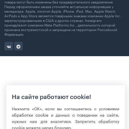
товара могут быть изменены без предварительного уведомления.
Перед оформлением заказа уточняйте актуальную информацию у
менеджера. Apple, логотип Apple, iPhone, iPad, Mac, Apple Watch,
AirPods и App Store являются товарными знаками компании Apple Inc.,
зарегистрированными в США и других странах. Instagram
принадлежит компании Meta Platforms Inc., деятельность которой
признана экстремистской и запрещена на территории Российской
Федерации.
На сайте работают cookie!
Нажмите «ОК», если вы соглашаетесь с условиями
обработки cookie
и данных о поведении на сайте,
нужных нам для аналитики. Запретить обработку
cookie можете через браузер.