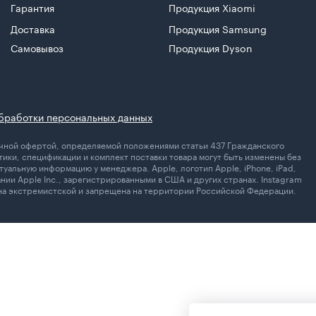
Гарантия
Продукция Xiaomi
Доставка
Продукция Samsung
Самовывоз
Продукция Dyson
бработки персональных данных
личной офертой, определяемой положениями статьи 437 Гражданского
ики, спецификации и комплект поставки товара могут быть изменены без
уальную информацию у менеджера. Apple, логотип Apple, iPhone, iPad,
ании Apple Inc., зарегистрированными в США и других странах. Instagram
ана экстремистской и запрещена на территории Российской Федерации.