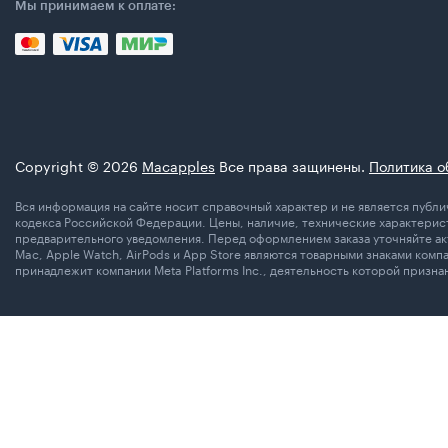
Мы принимаем к оплате:
Copyright © 2026
Macapples
Все права защинены.
Политика о
Вся информация на сайте носит справочный характер и не является пуб
кодекса Российской Федерации. Цены, наличие, технические характерист
предварительного уведомления. Перед оформлением заказа уточняйте акт
Mac, Apple Watch, AirPods и App Store являются товарными знаками комп
принадлежит компании Meta Platforms Inc., деятельность которой призн