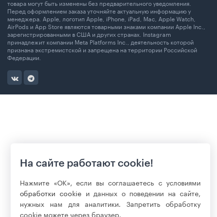
товара могут быть изменены без предварительного уведомления.
Перед оформлением заказа уточняйте актуальную информацию у
менеджера. Apple, логотип Apple, iPhone, iPad, Mac, Apple Watch,
AirPods и App Store являются товарными знаками компании Apple Inc.,
зарегистрированными в США и других странах. Instagram
принадлежит компании Meta Platforms Inc., деятельность которой
признана экстремистской и запрещена на территории Российской
Федерации.
На сайте работают cookie!
Нажмите «ОК», если вы соглашаетесь с условиями
обработки cookie
и данных о поведении на сайте,
нужных нам для аналитики. Запретить обработку
cookie можете через браузер.