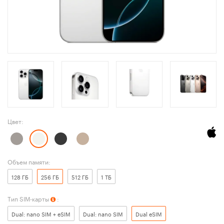
Цвет:
Объем памяти:
128 ГБ
256 ГБ
512 ГБ
1 ТБ
Тип SIM-карты
:
Dual: nano SIM + eSIM
Dual: nano SIM
Dual eSIM