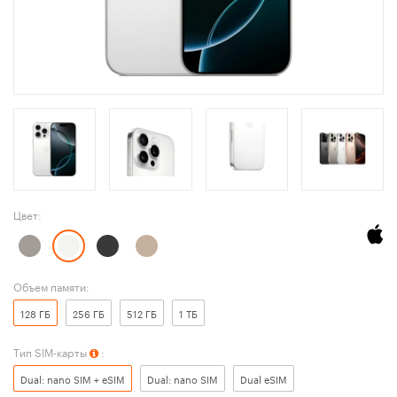
Цвет:
Объем памяти:
128 ГБ
256 ГБ
512 ГБ
1 ТБ
Тип SIM-карты
:
Dual: nano SIM + eSIM
Dual: nano SIM
Dual eSIM