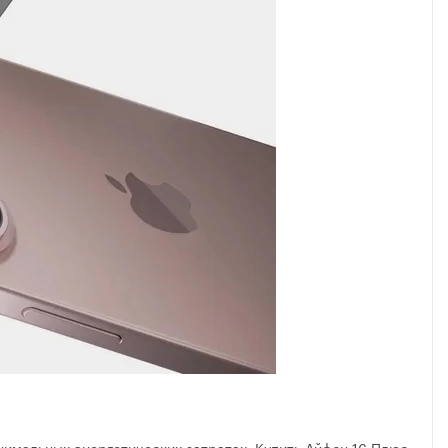
нимальных энергетических затратах. Купить Айфон 16 Плюс