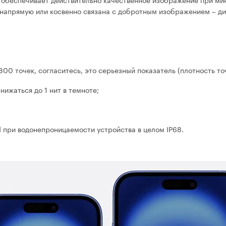
 напрямую или косвенно связана с добротным изображением – д
00 точек, согласитесь, это серьезный показатель (плотность то
нижаться до 1 нит в темноте;
d при водонепроницаемости устройства в целом IP68.