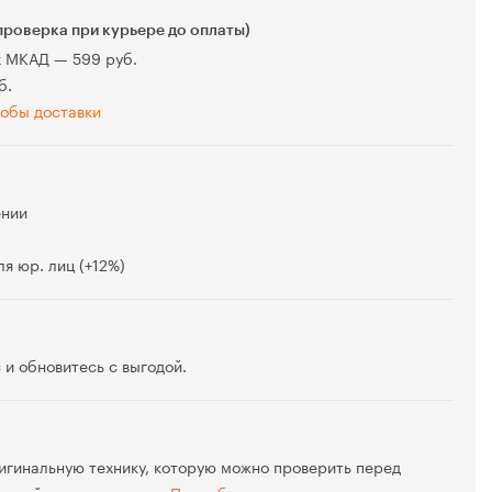
проверка при курьере до оплаты)
х МКАД — 599 руб.
б.
обы доставки
ении
я юр. лиц (+12%)
 и обновитесь с выгодой.
игинальную технику, которую можно проверить перед