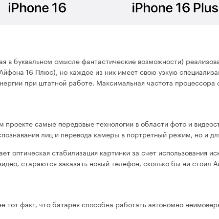
вая в буквальном смысле фантастические возможности) реализова
 Айфона 16 Плюс), но каждое из них имеет свою узкую специализ
энергии при штатной работе. Максимальная частота процессора с
ем проекте самые передовые технологии в области фото и видеос
аспознавания лиц и перевода камеры в портретный режим, но и д
вает оптическая стабилизация картинки за счет использования и
део, стараются заказать новый телефон, сколько бы ни стоил А
нее тот факт, что батарея способна работать автономно неимове