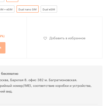
SIM + eSIM
Dual nano SIM
Dual eSIM
49%)
Добавить в избранное
и
 бесплатно
осква, Барклая 8. офис 382 м. Багратионовская.
рийный номер/IMEI, соответствие коробки и устройства,
ний вид.