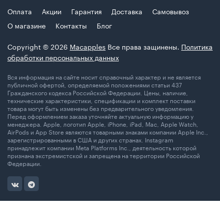
Оплата
Акции
Гарантия
Доставка
Самовывоз
О магазине
Контакты
Блог
Copyright © 2026
Macapples
Все права защинены.
Политика
обработки персональных данных
Вся информация на сайте носит справочный характер и не является
публичной офертой, определяемой положениями статьи 437
Гражданского кодекса Российской Федерации. Цены, наличие,
технические характеристики, спецификации и комплект поставки
товара могут быть изменены без предварительного уведомления.
Перед оформлением заказа уточняйте актуальную информацию у
менеджера. Apple, логотип Apple, iPhone, iPad, Mac, Apple Watch,
AirPods и App Store являются товарными знаками компании Apple Inc.,
зарегистрированными в США и других странах. Instagram
принадлежит компании Meta Platforms Inc., деятельность которой
признана экстремистской и запрещена на территории Российской
Федерации.