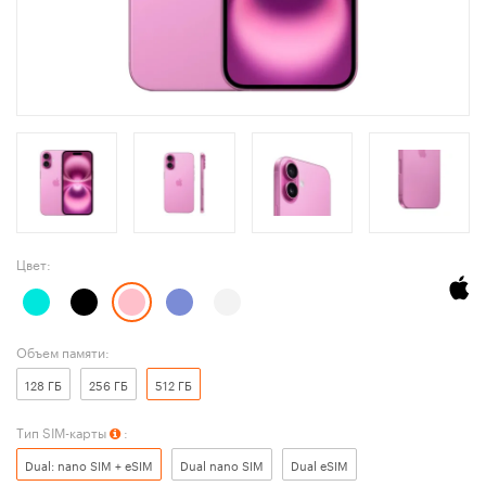
Цвет:
Объем памяти:
128 ГБ
256 ГБ
512 ГБ
Тип SIM-карты
:
Dual: nano SIM + eSIM
Dual nano SIM
Dual eSIM