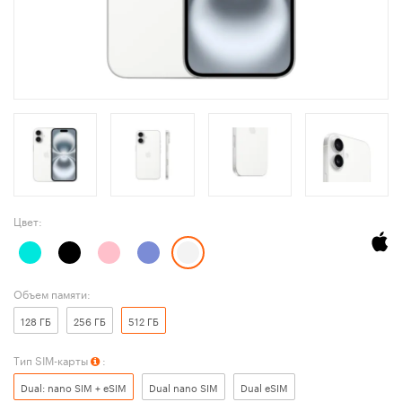
Цвет:
Объем памяти:
128 ГБ
256 ГБ
512 ГБ
Тип SIM-карты
:
Dual: nano SIM + eSIM
Dual nano SIM
Dual eSIM