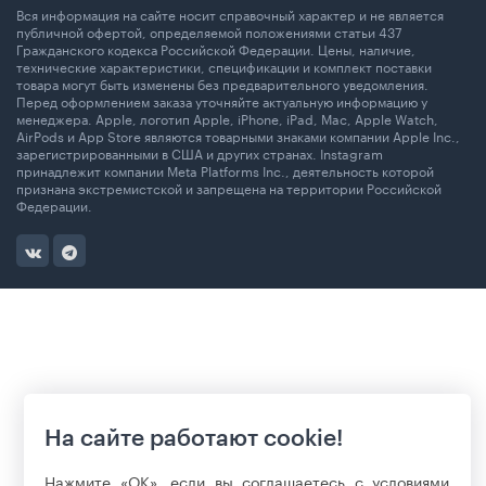
Вся информация на сайте носит справочный характер и не является
публичной офертой, определяемой положениями статьи 437
Гражданского кодекса Российской Федерации. Цены, наличие,
технические характеристики, спецификации и комплект поставки
товара могут быть изменены без предварительного уведомления.
Перед оформлением заказа уточняйте актуальную информацию у
менеджера. Apple, логотип Apple, iPhone, iPad, Mac, Apple Watch,
AirPods и App Store являются товарными знаками компании Apple Inc.,
зарегистрированными в США и других странах. Instagram
принадлежит компании Meta Platforms Inc., деятельность которой
признана экстремистской и запрещена на территории Российской
Федерации.
На сайте работают cookie!
Нажмите «ОК», если вы соглашаетесь с условиями