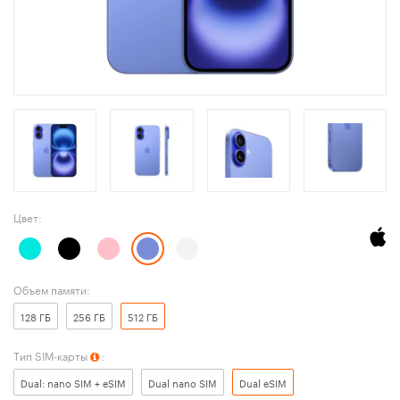
Цвет:
Объем памяти:
128 ГБ
256 ГБ
512 ГБ
Тип SIM-карты
:
Dual: nano SIM + eSIM
Dual nano SIM
Dual eSIM