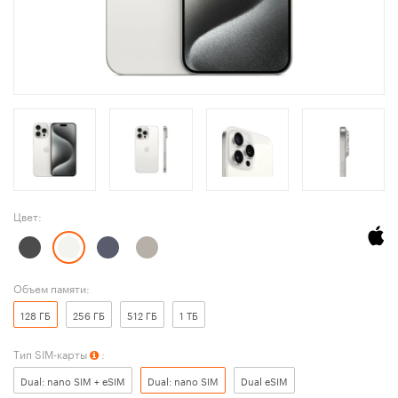
Цвет:
Объем памяти:
128 ГБ
256 ГБ
512 ГБ
1 ТБ
Тип SIM-карты
:
Dual: nano SIM + eSIM
Dual: nano SIM
Dual eSIM