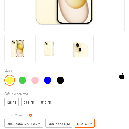
Цвет:
Объем памяти:
128 ГБ
256 ГБ
512 ГБ
Тип SIM-карты
:
Dual: nano SIM + eSIM
Dual nano SIM
Dual eSIM