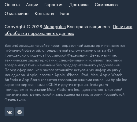
Оплата
Акции
Гарантия
Доставка
Самовывоз
О магазине
Контакты
Блог
Copyright © 2026
Macapples
Все права защинены.
Политика
обработки персональных данных
Вся информация на сайте носит справочный характер и не является
публичной офертой, определяемой положениями статьи 437
Гражданского кодекса Российской Федерации. Цены, наличие,
технические характеристики, спецификации и комплект поставки
товара могут быть изменены без предварительного уведомления.
Перед оформлением заказа уточняйте актуальную информацию у
менеджера. Apple, логотип Apple, iPhone, iPad, Mac, Apple Watch,
AirPods и App Store являются товарными знаками компании Apple Inc.,
зарегистрированными в США и других странах. Instagram
принадлежит компании Meta Platforms Inc., деятельность которой
признана экстремистской и запрещена на территории Российской
Федерации.