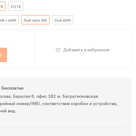
ГБ
512 ГБ
SIM + eSIM
Dual nano SIM
Dual eSIM
Добавить в избранное
и
 бесплатно
осква, Барклая 8. офис 382 м. Багратионовская.
рийный номер/IMEI, соответствие коробки и устройства,
ний вид.