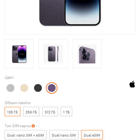
Цвет:
Объем памяти:
128 ГБ
256 ГБ
512 ГБ
1 ТБ
Тип SIM-карты
:
Dual: nano SIM + eSIM
Dual nano SIM
Dual eSIM