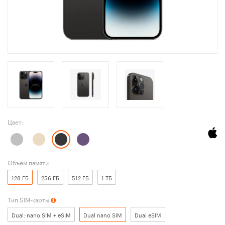
Цвет:
Объем памяти:
128 ГБ
256 ГБ
512 ГБ
1 ТБ
Тип SIM-карты
:
Dual: nano SIM + eSIM
Dual nano SIM
Dual eSIM