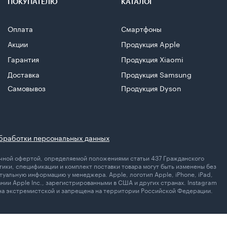
ПОКУПАТЕЛЮ
КАТАЛОГ
Оплата
Смартфоны
Акции
Продукция Apple
Гарантия
Продукция Xiaomi
Доставка
Продукция Samsung
Самовывоз
Продукция Dyson
бработки персональных данных
личной офертой, определяемой положениями статьи 437 Гражданского
ики, спецификации и комплект поставки товара могут быть изменены без
уальную информацию у менеджера. Apple, логотип Apple, iPhone, iPad,
ании Apple Inc., зарегистрированными в США и других странах. Instagram
ана экстремистской и запрещена на территории Российской Федерации.