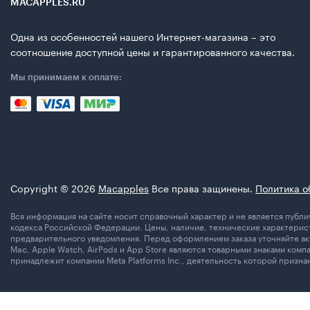
MACAPPLES.RU
Одна из особенностей нашего Интернет-магазина – это
соотношение доступной цены и гарантированного качества.
Мы принимаем к оплате:
Copyright © 2026
Macapples
Все права защинены.
Политика о
Вся информация на сайте носит справочный характер и не является пуб
кодекса Российской Федерации. Цены, наличие, технические характерист
предварительного уведомления. Перед оформлением заказа уточняйте акт
Mac, Apple Watch, AirPods и App Store являются товарными знаками комп
принадлежит компании Meta Platforms Inc., деятельность которой призн