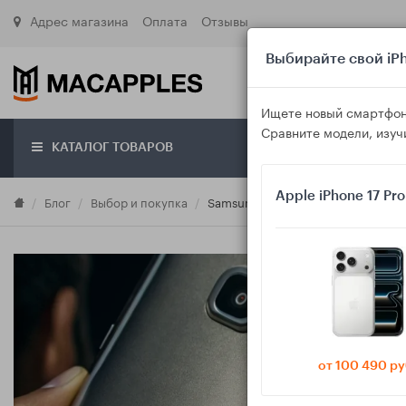
Адрес магазина
Оплата
Отзывы
Выбирайте свой iPh
Ищете новый смартфон
Сравните модели, изуч
КАТАЛОГ ТОВАРОВ
О маг
Apple iPhone 17 Pr
Блог
Выбор и покупка
Samsung Galaxy: как быстро провер
от 100 490 ру