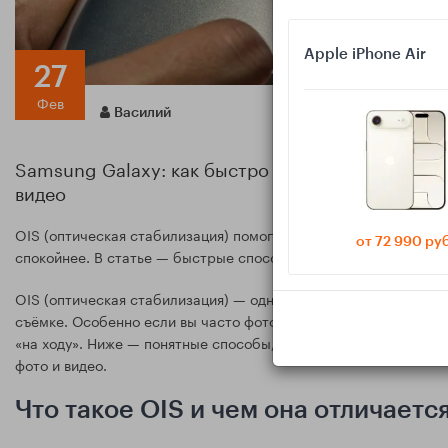
Apple iPhone Air
27
Фев
Василий
Samsung Galaxy: как быстро проверить, есть ли 
видео
OIS (оптическая стабилизация) помогает Samsung Galaxy сним
от 72 990 ру
спокойнее. В статье — быстрые способы проверить OIS в вашей
OIS (оптическая стабилизация) — одна из тех характеристик 
съёмке. Особенно если вы часто фотографируете дома при лам
«на ходу». Ниже — понятные способы, как быстро проверить, е
фото и видео.
Что такое OIS и чем она отличаетс