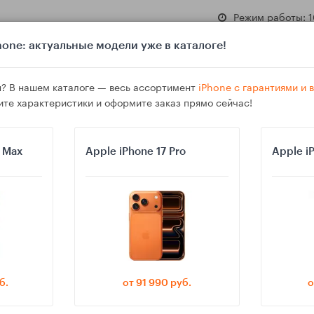
Режим работы: 1
one: актуальные модели уже в каталоге!
? В нашем каталоге — весь ассортимент
iPhone с гарантиями и
ите характеристики и оформите заказ прямо сейчас!
азине
Гарантия
Доставка
o Max
Apple iPhone 17 Pro
Apple i
ить, есть ли OIS в камере, и почему это важно для фото и видео
б.
от 91 990 руб.
о