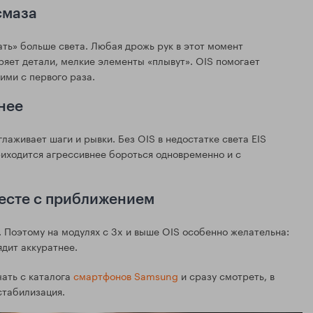
смаза
ать» больше света. Любая дрожь рук в этот момент
ряет детали, мелкие элементы «плывут». OIS помогает
ими с первого раза.
йнее
лаживает шаги и рывки. Без OIS в недостатке света EIS
риходится агрессивнее бороться одновременно и с
месте с приближением
 Поэтому на модулях с 3x и выше OIS особенно желательна:
ядит аккуратнее.
чать с каталога
смартфонов Samsung
и сразу смотреть, в
стабилизация.