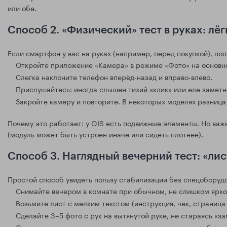
или обе.
Способ 2. «Физический» тест в руках: лё
Если смартфон у вас на руках (например, перед покупкой), п
Откройте приложение «Камера» в режиме «Фото» на основн
Слегка наклоните телефон вперёд-назад и вправо-влево.
Прислушайтесь: иногда слышен тихий «клик» или еле замет
Закройте камеру и повторите. В некоторых моделях разниц
Почему это работает: у OIS есть подвижные элементы. Но важн
(модуль может быть устроен иначе или сидеть плотнее).
Способ 3. Наглядный вечерний тест: «лис
Простой способ увидеть пользу стабилизации без спецоборуд
Снимайте вечером в комнате при обычном, не слишком ярко
Возьмите лист с мелким текстом (инструкция, чек, страница 
Сделайте 3–5 фото с рук на вытянутой руке, не стараясь «з
Сравните кадры при увеличении: где меньше смаза по буква