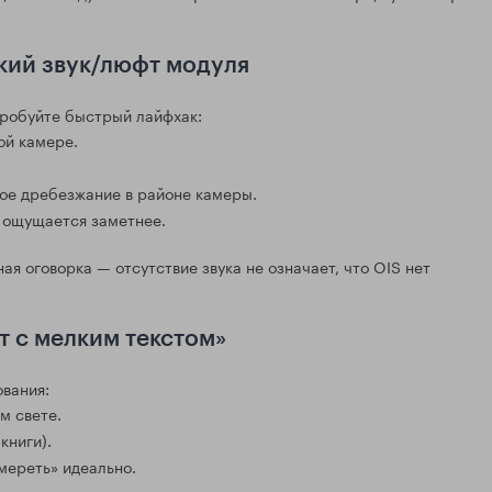
гкий звук/люфт модуля
опробуйте быстрый лайфхак:
ой камере.
ное дребезжание в районе камеры.
а ощущается заметнее.
ая оговорка — отсутствие звука не означает, что OIS нет
т с мелким текстом»
ования:
м свете.
книги).
амереть» идеально.
м, там камере проще удержать резкость.