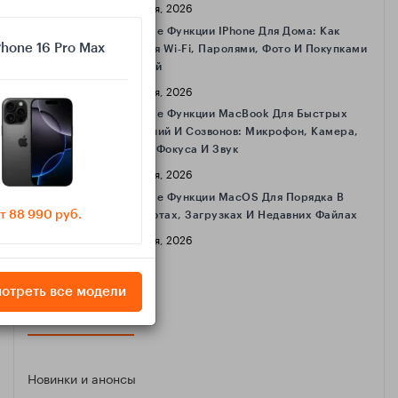
16 Апреля, 2026
Полезные Функции IPhone Для Дома: Как
Phone 16 Pro Max
Делиться Wi‑Fi, Паролями, Фото И Покупками
С Семьёй
16 Апреля, 2026
Полезные Функции MacBook Для Быстрых
Совещаний И Созвонов: Микрофон, Камера,
Режимы Фокуса И Звук
16 Апреля, 2026
Полезные Функции MacOS Для Порядка В
т 88 990 руб.
Скриншотах, Загрузках И Недавних Файлах
16 Апреля, 2026
отреть все модели
КАТЕГОРИИ
Новинки и анонсы