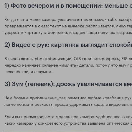
1) Фото вечером и в помещении: меньше 
Когда света мало, камера увеличивает выдержку, чтобы «собр
превращается в смаз: текст на вывеске расплывается, лицо те
удержать картинку стабильнее, и кадры чаще получаются резк
2) Видео с рук: картинка выглядит споко
В видео важны обе стабилизации: OIS гасит микродрожь, EIS сг
нередко начинает сильнее «мылить» детали, потому что ему п
шевелёнкой, и с шумом.
3) Зум (телевик): дрожь увеличивается в
Чем больше приближение, тем заметнее любые колебания рук.
легче поймать резкость, проще удерживать кадр, а видео выгл
Если вы присматриваете модель под камеру, удобнее всего на
каких камерах у конкретного устройства заявлена оптическая 