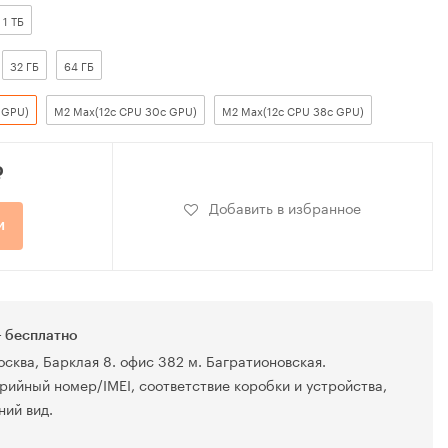
1 ТБ
32 ГБ
64 ГБ
 GPU)
M2 Max(12c CPU 30c GPU)
M2 Max(12c CPU 38c GPU)
₽
Добавить в избранное
и
 бесплатно
осква, Барклая 8. офис 382 м. Багратионовская.
рийный номер/IMEI, соответствие коробки и устройства,
ний вид.