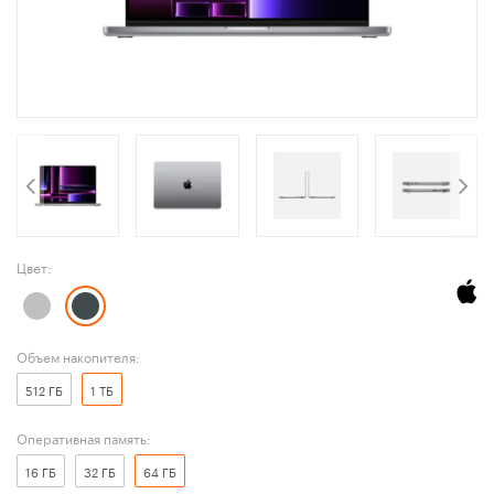
Цвет:
Объем накопителя:
512 ГБ
1 ТБ
Оперативная память:
16 ГБ
32 ГБ
64 ГБ