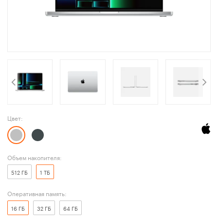
Цвет:
Объем накопителя:
512 ГБ
1 ТБ
Оперативная память:
16 ГБ
32 ГБ
64 ГБ