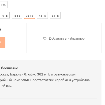
1 ТБ
16 ГБ
18 ГБ
36 ГБ
48 ГБ
64 ГБ
₽
Добавить в избранное
и
 бесплатно
осква, Барклая 8. офис 382 м. Багратионовская.
рийный номер/IMEI, соответствие коробки и устройства,
ний вид.