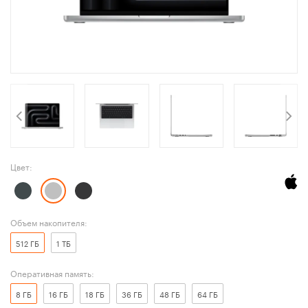
Цвет:
Объем накопителя:
512 ГБ
1 ТБ
Оперативная память:
8 ГБ
16 ГБ
18 ГБ
36 ГБ
48 ГБ
64 ГБ