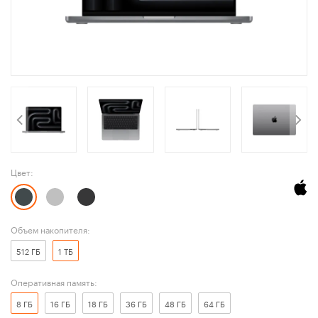
Цвет:
Объем накопителя:
512 ГБ
1 ТБ
Оперативная память:
8 ГБ
16 ГБ
18 ГБ
36 ГБ
48 ГБ
64 ГБ