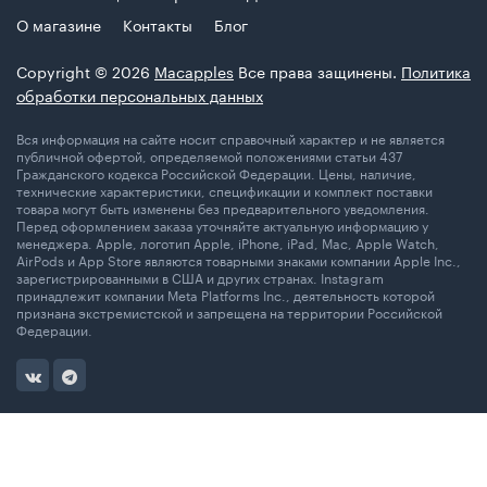
О магазине
Контакты
Блог
Copyright © 2026
Macapples
Все права защинены.
Политика
обработки персональных данных
Вся информация на сайте носит справочный характер и не является
публичной офертой, определяемой положениями статьи 437
Гражданского кодекса Российской Федерации. Цены, наличие,
технические характеристики, спецификации и комплект поставки
товара могут быть изменены без предварительного уведомления.
Перед оформлением заказа уточняйте актуальную информацию у
менеджера. Apple, логотип Apple, iPhone, iPad, Mac, Apple Watch,
AirPods и App Store являются товарными знаками компании Apple Inc.,
зарегистрированными в США и других странах. Instagram
принадлежит компании Meta Platforms Inc., деятельность которой
признана экстремистской и запрещена на территории Российской
Федерации.