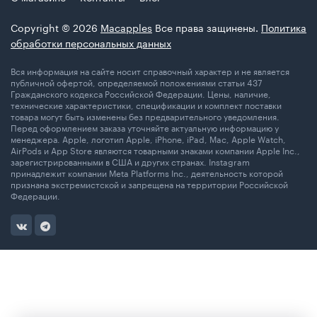
Copyright © 2026
Macapples
Все права защинены.
Политика
обработки персональных данных
Вся информация на сайте носит справочный характер и не является
публичной офертой, определяемой положениями статьи 437
Гражданского кодекса Российской Федерации. Цены, наличие,
технические характеристики, спецификации и комплект поставки
товара могут быть изменены без предварительного уведомления.
Перед оформлением заказа уточняйте актуальную информацию у
менеджера. Apple, логотип Apple, iPhone, iPad, Mac, Apple Watch,
AirPods и App Store являются товарными знаками компании Apple Inc.,
зарегистрированными в США и других странах. Instagram
принадлежит компании Meta Platforms Inc., деятельность которой
признана экстремистской и запрещена на территории Российской
Федерации.