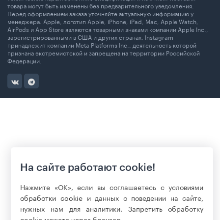
товара могут быть изменены без предварительного уведомления.
Перед оформлением заказа уточняйте актуальную информацию у
менеджера. Apple, логотип Apple, iPhone, iPad, Mac, Apple Watch,
AirPods и App Store являются товарными знаками компании Apple Inc.,
зарегистрированными в США и других странах. Instagram
принадлежит компании Meta Platforms Inc., деятельность которой
признана экстремистской и запрещена на территории Российской
Федерации.
На сайте работают cookie!
Нажмите «ОК», если вы соглашаетесь с условиями
обработки cookie
и данных о поведении на сайте,
нужных нам для аналитики. Запретить обработку
cookie можете через браузер.