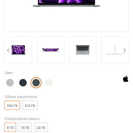
Цвет:
Объем накопителя:
256 ГБ
512 ГБ
Оперативная память:
8 ГБ
16 ГБ
24 ГБ