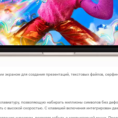
ым экраном для создания презентаций, текстовых файлов, серфин
 клавиатуру, позволяющую набирать миллионы символов без деф
ть с высокой скоростью. С клавишей включения интегрирован да
авлению курсором, позволяя забыть о компьютерной мыши. Пре