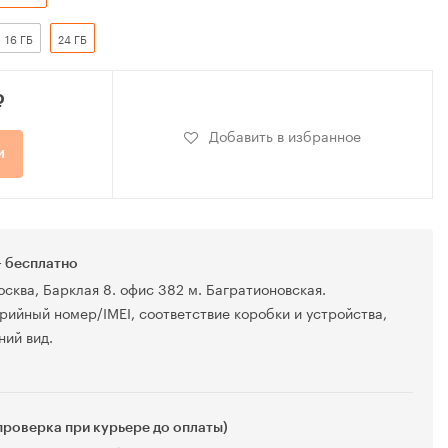
16 ГБ
24 ГБ
₽
Добавить в избранное
и
 бесплатно
осква, Барклая 8. офис 382 м. Багратионовская.
рийный номер/IMEI, соответствие коробки и устройства,
ний вид.
проверка при курьере до оплаты)