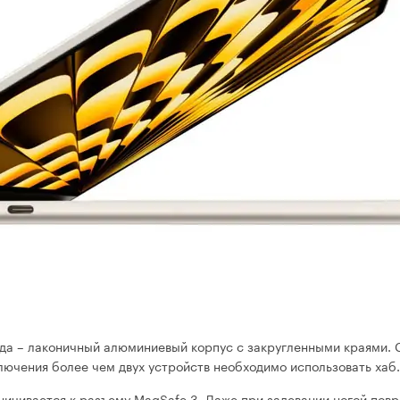
ода – лаконичный алюминиевый корпус с закругленными краями. 
ючения более чем двух устройств необходимо использовать хаб.
ничивается к разъему MagSafe 3. Даже при задевании ногой повр