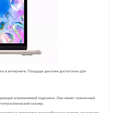
га в интернете. Площади дисплея достаточно для
ормации алюминиевой подложки. Она имеет ножничный
ктилоскопический сканер.
дусмотрена поддержка разнообразных жестов, сенсорная