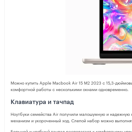
Можно купить Apple Macbook Air 15 M2 2023 с 15,3-дюймов
комфортной работы с несколькими окнами одновременно.
Клавиатура и тачпад
Ноутбуки семейства Air получили малошумную и надежную
механизм и укороченный ход. Слепой набор можно выполня
Большой и удобный тачпад располагает к комфортному упр