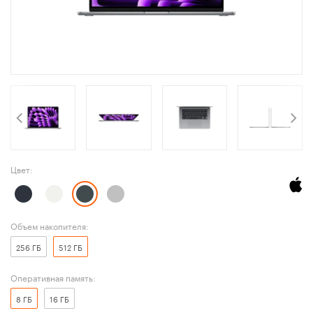
Цвет:
Объем накопителя:
256 ГБ
512 ГБ
Оперативная память:
8 ГБ
16 ГБ