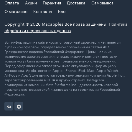
Оплата
Акции
Гарантия
Доставка
Самовывоз
О магазине
Контакты
Блог
Copyright © 2026
Macapples
Все права защинены.
Политика
обработки персональных данных
Вся информация на сайте носит справочный характер и не является
публичной офертой, определяемой положениями статьи 437
Гражданского кодекса Российской Федерации. Цены, наличие,
технические характеристики, спецификации и комплект поставки
товара могут быть изменены без предварительного уведомления.
Перед оформлением заказа уточняйте актуальную информацию у
менеджера. Apple, логотип Apple, iPhone, iPad, Mac, Apple Watch,
AirPods и App Store являются товарными знаками компании Apple Inc.,
зарегистрированными в США и других странах. Instagram
принадлежит компании Meta Platforms Inc., деятельность которой
признана экстремистской и запрещена на территории Российской
Федерации.