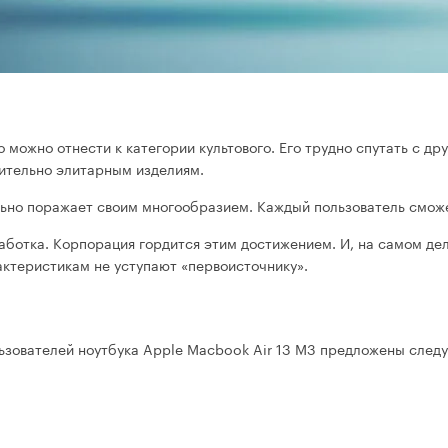
о можно отнести к категории культового. Его трудно спутать с д
чительно элитарным изделиям.
льно поражает своим многообразием. Каждый пользователь смож
ботка. Корпорация гордится этим достижением. И, на самом дел
ктеристикам не уступают «первоисточнику».
ользователей ноутбука Apple Macbook Air 13 M3 предложены сле