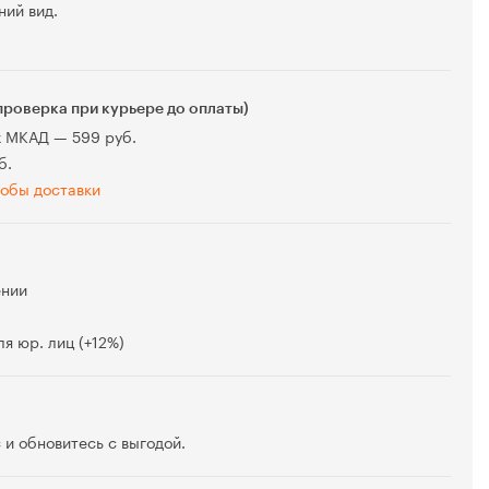
ний вид.
проверка при курьере до оплаты)
х МКАД — 599 руб.
б.
обы доставки
ении
я юр. лиц (+12%)
 и обновитесь с выгодой.