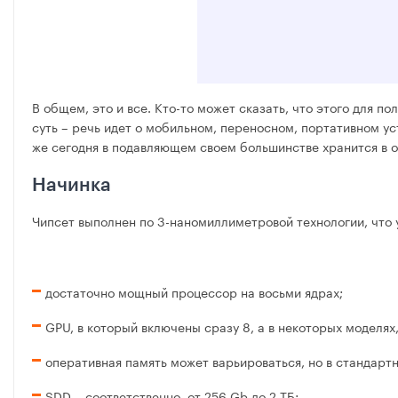
В общем, это и все. Кто-то может сказать, что этого для 
суть – речь идет о мобильном, переносном, портативном 
же сегодня в подавляющем своем большинстве хранится в об
Начинка
Чипсет выполнен по 3-наномиллиметровой технологии, что 
достаточно мощный процессор на восьми ядрах;
GPU, в который включены сразу 8, а в некоторых моделях
оперативная память может варьироваться, но в стандартн
SDD – соответственно, от 256 Gb до 2 ТБ;