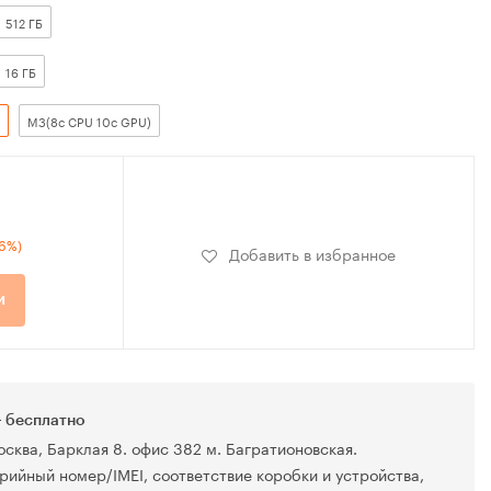
512 ГБ
16 ГБ
M3(8c CPU 10c GPU)
26%)
Добавить в избранное
и
 бесплатно
осква, Барклая 8. офис 382 м. Багратионовская.
рийный номер/IMEI, соответствие коробки и устройства,