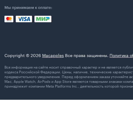
Мы принимаем к оплате:
Copyright © 2026
Macapples
Все права защинены.
Политика о
Вся информация на сайте носит справочный характер и не является пуб
кодекса Российской Федерации. Цены, наличие, технические характерист
предварительного уведомления. Перед оформлением заказа уточняйте акт
Mac, Apple Watch, AirPods и App Store являются товарными знаками комп
принадлежит компании Meta Platforms Inc., деятельность которой призн