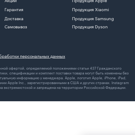
Акции
Продукция Apple
Гарантия
Продукция Xiaomi
Доставка
Продукция Samsung
Самовывоз
Продукция Dyson
бработки персональных данных
личной офертой, определяемой положениями статьи 437 Гражданского
ики, спецификации и комплект поставки товара могут быть изменены без
уальную информацию у менеджера. Apple, логотип Apple, iPhone, iPad,
ании Apple Inc., зарегистрированными в США и других странах. Instagram
ана экстремистской и запрещена на территории Российской Федерации.