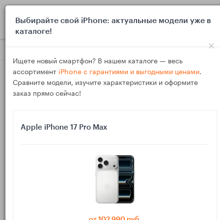
0
Выбирайте свой iPhone: актуальные модели уже в
каталоге!
×
Блог
Инструкции
iPhone как веб‑камера для Mac: Continu
Ищете новый смартфон? В нашем каталоге — весь
ассортимент
iPhone с гарантиями и выгодными ценами
.
Сравните модели, изучите характеристики и оформите
заказ прямо сейчас!
Apple iPhone 17 Pro Max
04
Ноя
3618
Василий
iPhone как веб‑камера для Mac: Continuity
Camera без лагов — свет, крепления, звук
Превратите iPhone в топовую веб‑камеру для Mac за пару
минут: настроим Continuity Camera, включим Desk View и
от 102 990 руб.