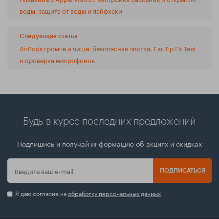
воды, защита от воды и лайфхаки
Следующая статья
AirPods громче и чище: безопасная чистка, Ear Tip Fit Test
и проверка микрофонов
Будь в курсе последних предложений
Подпишись и получай информацию об акциях и скидках
ПОДПИСАТЬСЯ
Я даю согласие на
обработку персональных данных