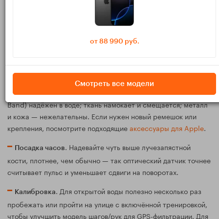
Подготовка к первой тренировке:
точность начинается до старта
от 88 990 руб.
. Новые версии улучшают алгоритмы
Обновите watchOS
GPS, детекцию стилей и авто-паузы.
Смотреть все модели
. Фторэластомер (Sport Band, Ocean
Выбор ремешка
Band) надёжен в воде; ткань намокает и смещается; металл
и кожа — нежелательны. Если нужен новый ремешок или
крепления, посмотрите подходящие
аксессуары для Apple
.
. Надевайте чуть выше лучезапястной
Посадка часов
кости, плотнее, чем обычно — так оптический датчик точнее
считывает пульс и уменьшает сдвиги на поворотах.
. Для открытой воды полезно несколько раз
Калибровка
пробежать или пройти на улице с включённой тренировкой,
чтобы улучшить модель шагов/рук для GPS-фильтрации. Для