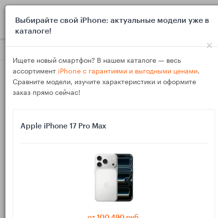
0
Выбирайте свой iPhone: актуальные модели уже в
каталоге!
×
Блог
Инструкции
Плавание с Apple Watch: настройка ба
Ищете новый смартфон? В нашем каталоге — весь
ассортимент
iPhone с гарантиями и выгодными ценами
.
Сравните модели, изучите характеристики и оформите
заказ прямо сейчас!
Apple iPhone 17 Pro Max
04
Ноя
6441
Василий
Плавание с Apple Watch: настройка бассейна
и открытой воды, защита от воды и лайфхаки
Полный гид по плаванию с Apple Watch для бассейна и
открытой воды: от настройки тренировки и блокировки воды
от 100 490 руб.