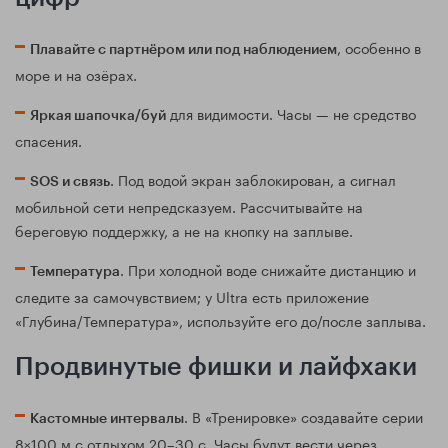
, особенно в
Плавайте с партнёром или под наблюдением
море и на озёрах.
для видимости. Часы — не средство
Яркая шапочка/буй
спасения.
. Под водой экран заблокирован, а сигнал
SOS и связь
мобильной сети непредсказуем. Рассчитывайте на
береговую поддержку, а не на кнопку на заплыве.
. При холодной воде снижайте дистанцию и
Температура
следите за самочувствием; у Ultra есть приложение
«Глубина/Температура», используйте его до/после заплыва.
Продвинутые фишки и лайфхаки
. В «Тренировке» создавайте серии
Кастомные интервалы
8×100 м с отдыхом 20–30 с. Часы будут вести через