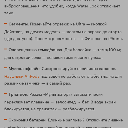
виброоповещения, что удобно, когда Water Lock отключает
тачи.
. Помечайте отрезки: на Ultra — кнопкой
Сегменты
Действия, на других моделях — жестом на экране до старта
(где доступно). Просмотр сегментов — в Фитнесе на iPhone.
. Для бассейна — темп/100 м;
Оповещения о темпе/зонах
для открытой воды — целевой темп и зоны пульса.
. Синхронизируйте плейлисты заранее.
Музыка офлайн
Наушники AirPods
под водой не работают стабильно, но для
разминки/заминки — в самый раз.
. Режим «Мультиспорт» автоматически
Триатлон
переключает плавание → велосипед → бег. В воде экран
блокируется, на транзитах — разблокируется.
. Длинные заплывы? Отключите лишние
Экономия батареи
циферблаты с интенсивной анимацией, снизьте яркость,