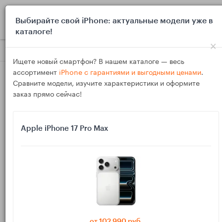
0
Выбирайте свой iPhone: актуальные модели уже в
каталоге!
×
Блог
Инструкции
Чек‑лист проверки iPad при покупке: эк
Ищете новый смартфон? В нашем каталоге — весь
ассортимент
iPhone с гарантиями и выгодными ценами
.
Сравните модели, изучите характеристики и оформите
заказ прямо сейчас!
Apple iPhone 17 Pro Max
14
Ноя
3711
Василий
Чек‑лист проверки iPad при покупке: экран,
пиксели, Touch ID/Face ID, камеры и Apple
Pencil
от 102 990 руб.