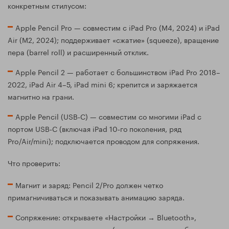
конкретным стилусом:
Apple Pencil Pro — совместим с iPad Pro (M4, 2024) и iPad
Air (M2, 2024); поддерживает «сжатие» (squeeze), вращение
пера (barrel roll) и расширенный отклик.
Apple Pencil 2 — работает с большинством iPad Pro 2018–
2022, iPad Air 4–5, iPad mini 6; крепится и заряжается
магнитно на грани.
Apple Pencil (USB‑C) — совместим со многими iPad с
портом USB‑C (включая iPad 10‑го поколения, ряд
Pro/Air/mini); подключается проводом для сопряжения.
Что проверить:
Магнит и заряд: Pencil 2/Pro должен четко
примагничиваться и показывать анимацию заряда.
Сопряжение: открываете «Настройки → Bluetooth»,
удерживаете стилус на грани (или подключаете кабелем для