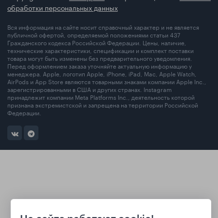
обработки персональных данных
Вся информация на сайте носит справочный характер и не является
публичной офертой, определяемой положениями статьи 437
Гражданского кодекса Российской Федерации. Цены, наличие,
технические характеристики, спецификации и комплект поставки
товара могут быть изменены без предварительного уведомления.
Перед оформлением заказа уточняйте актуальную информацию у
менеджера. Apple, логотип Apple, iPhone, iPad, Mac, Apple Watch,
AirPods и App Store являются товарными знаками компании Apple Inc.,
зарегистрированными в США и других странах. Instagram
принадлежит компании Meta Platforms Inc., деятельность которой
признана экстремистской и запрещена на территории Российской
Федерации.