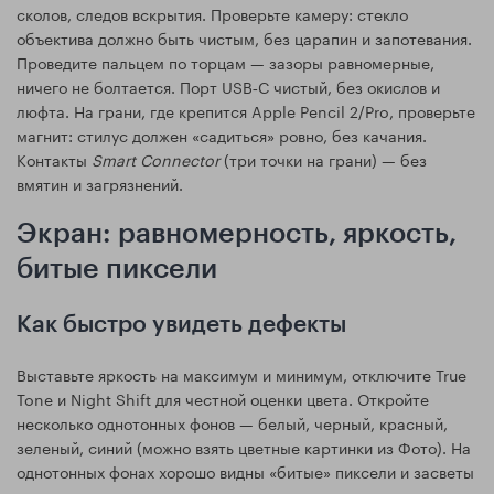
сколов, следов вскрытия. Проверьте камеру: стекло
объектива должно быть чистым, без царапин и запотевания.
Проведите пальцем по торцам — зазоры равномерные,
ничего не болтается. Порт USB‑C чистый, без окислов и
люфта. На грани, где крепится Apple Pencil 2/Pro, проверьте
магнит: стилус должен «садиться» ровно, без качания.
Контакты
Smart Connector
(три точки на грани) — без
вмятин и загрязнений.
Экран: равномерность, яркость,
битые пиксели
Как быстро увидеть дефекты
Выставьте яркость на максимум и минимум, отключите True
Tone и Night Shift для честной оценки цвета. Откройте
несколько однотонных фонов — белый, черный, красный,
зеленый, синий (можно взять цветные картинки из Фото). На
однотонных фонах хорошо видны «битые» пиксели и засветы