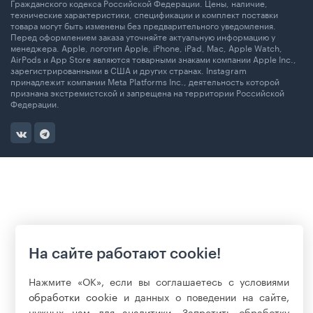
Гражданского кодекса Российской Федерации. Цены, наличие,
технические характеристики, спецификации и комплект поставки
товара могут быть изменены без предварительного уведомления.
Перед оформлением заказа уточняйте актуальную информацию у
менеджера. Apple, логотип Apple, iPhone, iPad, Mac, Apple Watch,
AirPods и App Store являются товарными знаками компании Apple Inc.,
зарегистрированными в США и других странах. Instagram
принадлежит компании Meta Platforms Inc., деятельность которой
признана экстремистской и запрещена на территории Российской
Федерации.
На сайте работают cookie!
Нажмите «ОК», если вы соглашаетесь с условиями
обработки cookie
и данных о поведении на сайте,
нужных нам для аналитики. Запретить обработку