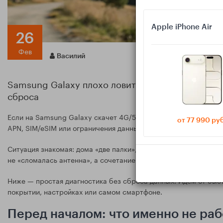
Apple iPhone Air
26
Фев
Василий
Samsung Galaxy плохо ловит сеть и пропадает и
сброса
Если на Samsung Galaxy скачет 4G/5G, пропадает интернет ил
от 77 990 ру
APN, SIM/eSIM или ограничения данных. Ниже — проверка шаг
Ситуация знакомая: дома «две палки», в метро связь обрываетс
не «сломалась антенна», а сочетание настроек, SIM/eSIM, ос
Ниже — простая диагностика без сброса данных. Идём от быст
покрытии, настройках или самом смартфоне.
Перед началом: что именно не раб