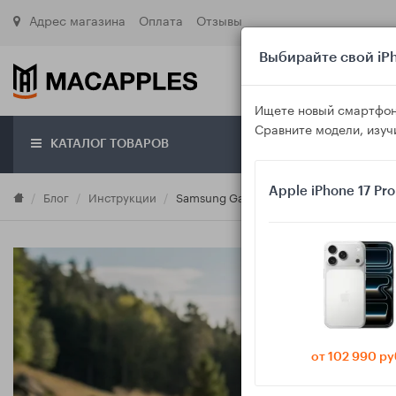
Адрес магазина
Оплата
Отзывы
Выбирайте свой iPh
Ищете новый смартфон
Сравните модели, изуч
КАТАЛОГ ТОВАРОВ
О маг
Apple iPhone 17 Pr
Блог
Инструкции
Samsung Galaxy плохо ловит сеть и про
от 102 990 ру