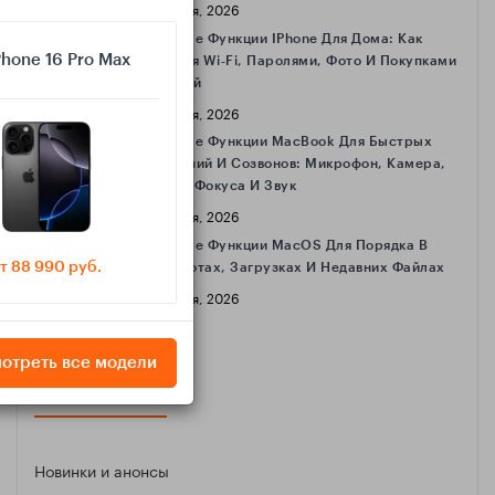
16 Апреля, 2026
Полезные Функции IPhone Для Дома: Как
Phone 16 Pro Max
Делиться Wi‑Fi, Паролями, Фото И Покупками
С Семьёй
16 Апреля, 2026
Полезные Функции MacBook Для Быстрых
Совещаний И Созвонов: Микрофон, Камера,
Режимы Фокуса И Звук
16 Апреля, 2026
Полезные Функции MacOS Для Порядка В
т 88 990 руб.
Скриншотах, Загрузках И Недавних Файлах
16 Апреля, 2026
отреть все модели
КАТЕГОРИИ
Новинки и анонсы