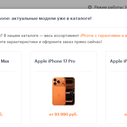
Режим работы: 1
one: актуальные модели уже в каталоге!
? В нашем каталоге — весь ассортимент
iPhone с гарантиями и
ите характеристики и оформите заказ прямо сейчас!
азине
Гарантия
Доставка
o Max
Apple iPhone 17 Pro
Apple i
падает интернет: диагностика 4G/5G, VoLTE и APN без сброса
б.
от 93 990 руб.
о