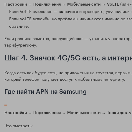
→
→
→
(или «
Настройки
Подключения
Мобильные сети
VoLTE
Если VoLTE выключен —
и проверьте, улучшились л
включите
Если VoLTE включён, но проблемы начинаются именно со зв
сравните.
Если разница заметна, следующий шаг — уточнить у оператора,
тарифу/региону.
Шаг 4. Значок 4G/5G есть, а интер
Когда сеть как будто есть, но приложения не грузятся, первым
который телефон получает доступ к мобильному интернету.
Где найти APN на Samsung
→
→
→
Настройки
Подключения
Мобильные сети
Точки досту
Что смотреть: