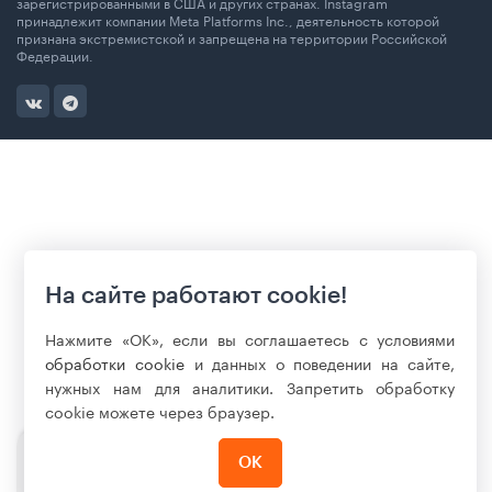
зарегистрированными в США и других странах. Instagram
принадлежит компании Meta Platforms Inc., деятельность которой
признана экстремистской и запрещена на территории Российской
Федерации.
На сайте работают cookie!
Нажмите «ОК», если вы соглашаетесь с условиями
обработки cookie
и данных о поведении на сайте,
нужных нам для аналитики. Запретить обработку
cookie можете через браузер.
6 990
₽
ОК
Нет в наличии
7 990 ₽
-14%