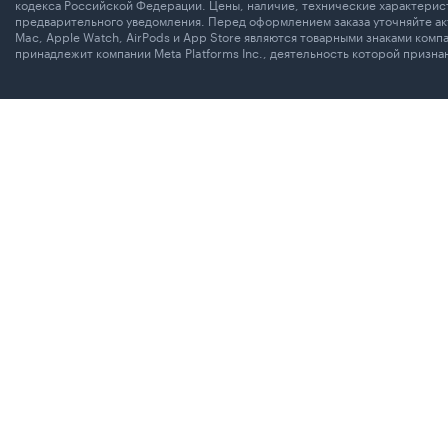
кодекса Российской Федерации. Цены, наличие, технические характерист
предварительного уведомления. Перед оформлением заказа уточняйте акт
Mac, Apple Watch, AirPods и App Store являются товарными знаками комп
принадлежит компании Meta Platforms Inc., деятельность которой призн