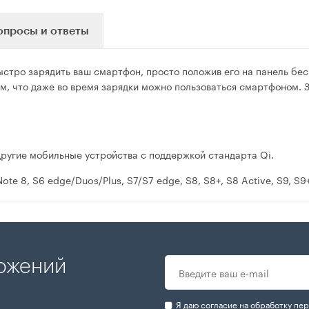
опросы и ответы
быстро зарядить ваш смартфон, просто положив его на панель бе
м, что даже во время зарядки можно пользоваться смартфоном. З
и другие мобильные устройства с поддержкой стандарта Qi.
te 8, S6 edge/Duos/Plus, S7/S7 edge, S8, S8+, S8 Active, S9, S9
ложений
Я даю согласие на
обработку пе