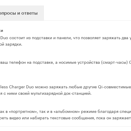
опросы и ответы
ки
Duo состоит из подставки и панели, что позволяет заряжать два 
й зарядки.
ваш телефон на подставке, а носимые устройства (смарт-часы) G
ess Charger Duo можно заряжать любые другие Qi-совместимые у
я с ними своей мультизарядной док-станцией.
к в «портретном», так и в «альбомном» режиме благодаря специа
еть видео или набирать текстовые сообщения, пока он заряжает