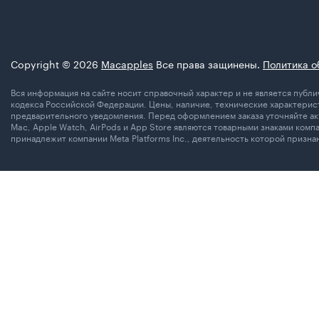
Copyright © 2026
Macapples
Все права защинены.
Политика о
Вся информация на сайте носит справочный характер и не является пуб
кодекса Российской Федерации. Цены, наличие, технические характерист
предварительного уведомления. Перед оформлением заказа уточняйте акт
Mac, Apple Watch, AirPods и App Store являются товарными знаками комп
принадлежит компании Meta Platforms Inc., деятельность которой призн