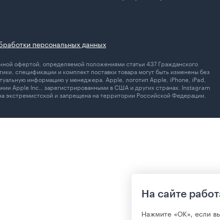
бработки персональных данных
личной офертой, определяемой положениями статьи 437 Гражданского
ики, спецификации и комплект поставки товара могут быть изменены без
уальную информацию у менеджера. Apple, логотип Apple, iPhone, iPad,
ании Apple Inc., зарегистрированными в США и других странах. Instagram
ана экстремистской и запрещена на территории Российской Федерации.
На сайте работ
Нажмите «ОК», если в