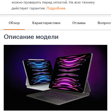
можно проверить перед оплатой. На всю технику
действует гарантия.
Подробнее
Обзор
Характеристики
Отзывы
Вопрос
Описание модели