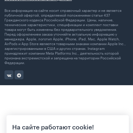
Вся информация на сайте носит справочный характер и не является
публичной офертой, определяемой положениями статьи 437
Гражданского кодекса Российской Федерации. Цены, наличие,
технические характеристики, спецификации и комплект поставки
товара могут быть изменены без предварительного уведомления.
Перед оформлением заказа уточняйте актуальную информацию у
менеджера. Apple, логотип Apple, iPhone, iPad, Mac, Apple Watch,
AirPods и App Store являются товарными знаками компании Apple Inc.,
зарегистрированными в США и других странах. Instagram
принадлежит компании Meta Platforms Inc., деятельность которой
признана экстремистской и запрещена на территории Российской
Федерации.
На сайте работают cookie!