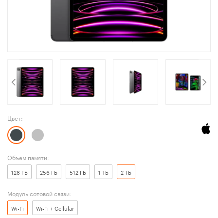
Цвет:
Объем памяти:
128 ГБ
256 ГБ
512 ГБ
1 ТБ
2 ТБ
Модуль сотовой связи:
Wi-Fi
Wi-Fi + Cellular